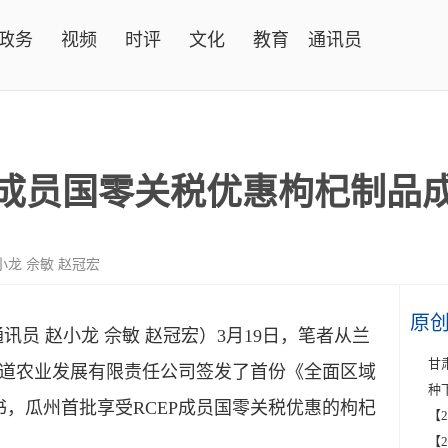
政务
视频
时评
文化
教育
通讯员
P成员国零关税优惠枸杞制品
小龙 佘敏 赵冠宏
原
通讯员
赵小龙
佘敏
赵冠宏）
3月19日，笔者从兰
甘
道农业发展有限责任公司签发了首份《全面区域
种
书，瓜州首批享受RCEP成员国零关税优惠的枸杞
【
【