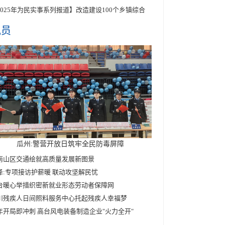
2025年为民实事系列报道】改造建设100个乡镇综合
讯员
瓜州:警营开放日筑牢全民防毒屏障
南山区交通绘就高质量发展新图景
泽:专项接访护薪暖 联动攻坚解民忧
台暖心举措织密新就业形态劳动者保障网
川残疾人日间照料服务中心托起残疾人幸福梦
年开局即冲刺 高台风电装备制造企业"火力全开"