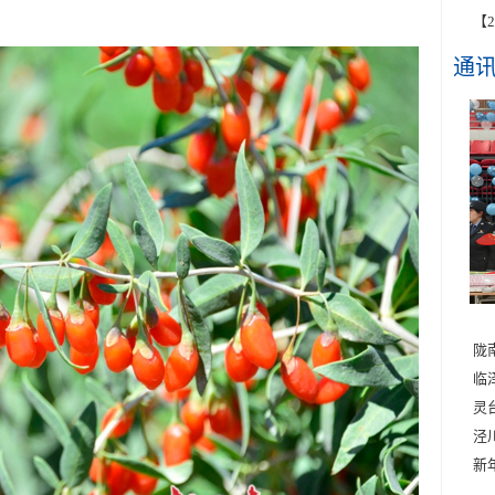
【
通
陇
临
灵
泾
新