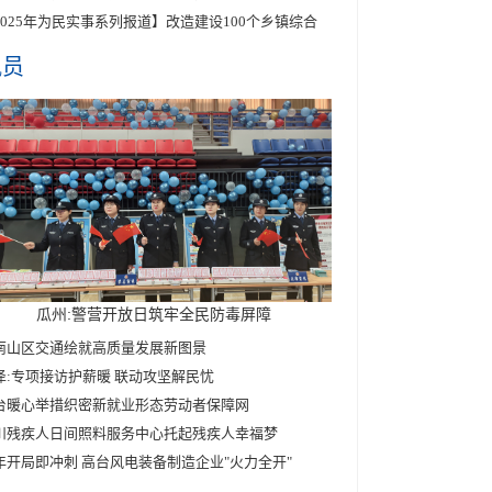
2025年为民实事系列报道】改造建设100个乡镇综合
讯员
瓜州:警营开放日筑牢全民防毒屏障
南山区交通绘就高质量发展新图景
泽:专项接访护薪暖 联动攻坚解民忧
台暖心举措织密新就业形态劳动者保障网
川残疾人日间照料服务中心托起残疾人幸福梦
年开局即冲刺 高台风电装备制造企业"火力全开"