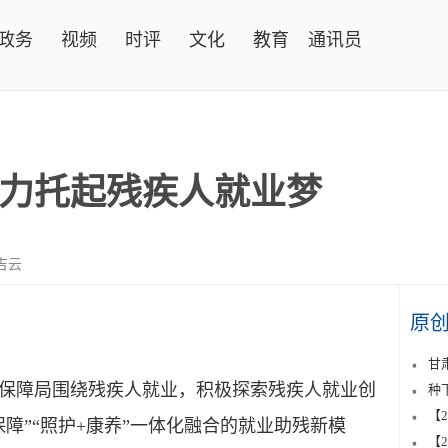
政务
视频
时评
文化
教育
通讯员
力托起残疾人就业梦
吉云
原
甘
障局围绕残疾人就业，积极探索残疾人就业创
种
【
保障”“照护+康养”一体化融合的就业助残新模
【