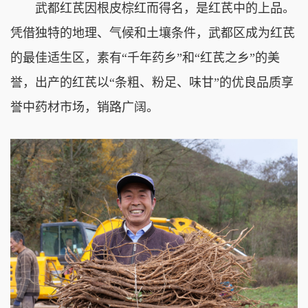
武都红芪因根皮棕红而得名，是红芪中的上品。
凭借独特的地理、气候和土壤条件，武都区成为红芪
的最佳适生区，素有“千年药乡”和“红芪之乡”的美
誉，出产的红芪以“条粗、粉足、味甘”的优良品质享
誉中药材市场，销路广阔。