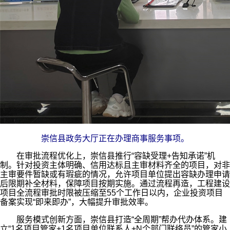
崇信县政务大厅正在办理商事服务事项。
在审批流程优化上，崇信县推行“容缺受理+告知承诺”机
制。针对投资主体明确、信用达标且主审材料齐全的项目，对非
主审要件暂缺或有瑕疵的情况，允许项目单位提出容缺办理申请
后限期补全材料，保障项目按期实施。通过流程再造，工程建设
项目全流程审批时限被压缩至55个工作日以内，企业投资项目
备案实现“即来即办”，大幅提升审批效率。
服务模式创新方面，崇信县打造“全周期”帮办代办体系。建
立“1名项目管家+1名项目单位联系人+N个部门联络员”的管家小