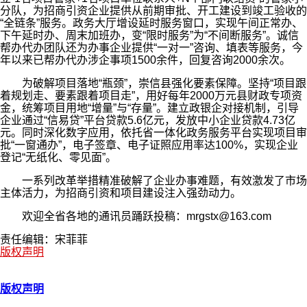
分队，为招商引资企业提供从前期审批、开工建设到竣工验收的
“全链条”服务。政务大厅增设延时服务窗口，实现午间正常办、
下午延时办、周末加班办，变“限时服务”为“不间断服务”。诚信
帮办代办团队还为办事企业提供“一对一”咨询、填表等服务，今
年以来已帮办代办涉企事项1500余件，回复咨询2000余次。
为破解项目落地“瓶颈”，崇信县强化要素保障。坚持“项目跟
着规划走、要素跟着项目走”，用好每年2000万元县财政专项资
金，统筹项目用地“增量”与“存量”。建立政银企对接机制，引导
企业通过“信易贷”平台贷款5.6亿元，发放中小企业贷款4.73亿
元。同时深化数字应用，依托省一体化政务服务平台实现项目审
批“一窗通办”，电子签章、电子证照应用率达100%，实现企业
登记“无纸化、零见面”。
一系列改革举措精准破解了企业办事难题，有效激发了市场
主体活力，为招商引资和项目建设注入强劲动力。
欢迎全省各地的通讯员踊跃投稿：mrgstx@163.com
责任编辑：宋菲菲
版权声明
版权声明