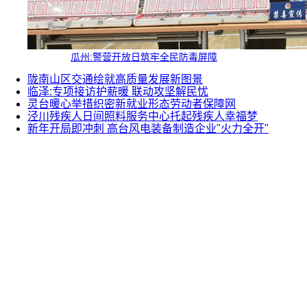
瓜州:警营开放日筑牢全民防毒屏障
陇南山区交通绘就高质量发展新图景
临泽:专项接访护薪暖 联动攻坚解民忧
灵台暖心举措织密新就业形态劳动者保障网
泾川残疾人日间照料服务中心托起残疾人幸福梦
新年开局即冲刺 高台风电装备制造企业"火力全开"