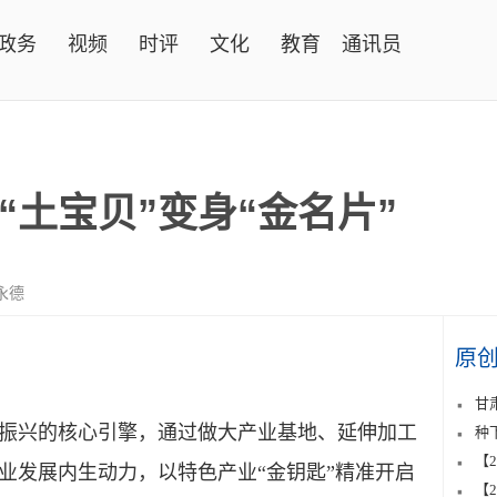
政务
视频
时评
文化
教育
通讯员
“土宝贝”变身“金名片”
永德
原
甘
兴的核心引擎，通过做大产业基地、延伸加工
种
【
业发展内生动力，以特色产业“金钥匙”精准开启
【