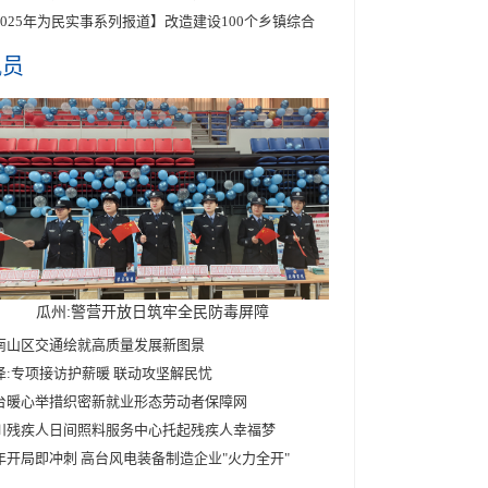
2025年为民实事系列报道】改造建设100个乡镇综合
讯员
瓜州:警营开放日筑牢全民防毒屏障
南山区交通绘就高质量发展新图景
泽:专项接访护薪暖 联动攻坚解民忧
台暖心举措织密新就业形态劳动者保障网
川残疾人日间照料服务中心托起残疾人幸福梦
年开局即冲刺 高台风电装备制造企业"火力全开"