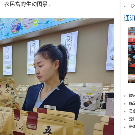
美、农民富的生动图景。
【
通
陇
临
灵
泾
新