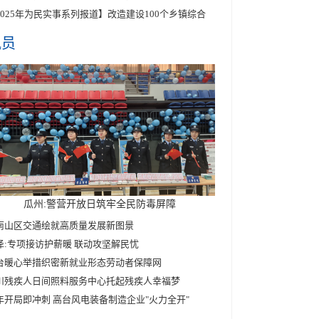
2025年为民实事系列报道】改造建设100个乡镇综合
讯员
瓜州:警营开放日筑牢全民防毒屏障
南山区交通绘就高质量发展新图景
泽:专项接访护薪暖 联动攻坚解民忧
台暖心举措织密新就业形态劳动者保障网
川残疾人日间照料服务中心托起残疾人幸福梦
年开局即冲刺 高台风电装备制造企业"火力全开"