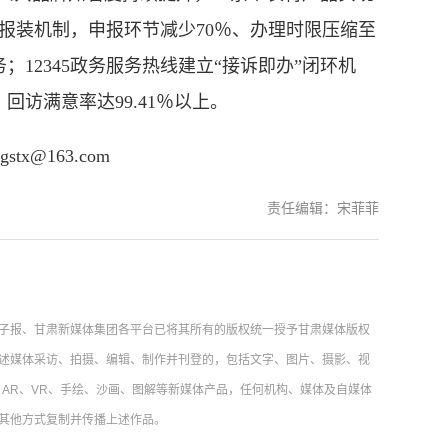
报装机制，申报环节减少70％、办理时限压缩至
；12345政务服务热线建立“接诉即办”闭环机
回访满意率达99.41％以上。
@163.com
责任编辑：宋菲菲
子报、甘肃新媒体集团各平台已将其所有的版权统一授予甘肃媒体版权
述媒体采访、拍摄、编辑、制作并刊登的，包括文字、图片、摄影、视
AR、VR、手绘、沙画、图解等新媒体产品，任何机构、媒体及自媒体
其他方式复制并传播上述作品。