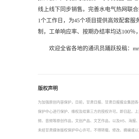
线上线下同步销售。完善水电气热网联合
1个工作日，为45个项目提供高效配套服务
制，工单响应率、按期办结率均达100％，
欢迎全省各地的通讯员踊跃投稿：mrgstx
版权声明
为加强原创内容保护，日前，甘肃日报、甘肃日报报业集团各
保护中心进行保护、维权及给第三方的授权许可。即日起，上
频、音频等原创作品，文创产品、文艺作品，以及H5、海报、
未经甘肃媒体版权保护中心许可，不得转载、修改、摘编或以