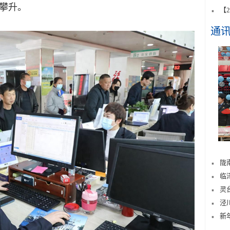
攀升。
【
通
陇
临
灵
泾
新