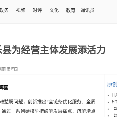
政务
视频
时评
文化
教育
通讯员
乐县为经营主体发展添活力
晓丽 汤晖国
原
晖国
甘
难愁盼问题，创新推出“全链条优化服务、全周
种
【
，通过一系列硬核举措破解发展痛点、疏解堵点
【