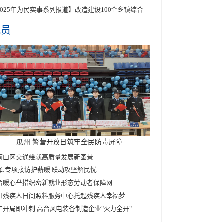
2025年为民实事系列报道】改造建设100个乡镇综合
讯员
瓜州:警营开放日筑牢全民防毒屏障
南山区交通绘就高质量发展新图景
泽:专项接访护薪暖 联动攻坚解民忧
台暖心举措织密新就业形态劳动者保障网
川残疾人日间照料服务中心托起残疾人幸福梦
年开局即冲刺 高台风电装备制造企业"火力全开"