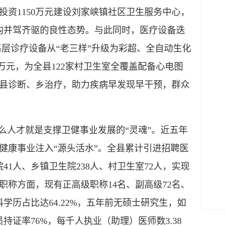
资1150万元建设刘家峡镇社区卫生服务中心，
构并驾齐驱的良性态势。与此同时，医疗设备迭
基层诊疗设备从“老三样”升级为彩超、全自动生化
4万元，为全县122家村卫生室全覆盖配备心电图
县诊断、乡治疗，助力疾病早发现早干预，群众
人才就是支撑卫健事业发展的“灵魂”。近五年
健康事业注入“源头活水”。全县累计引进招聘医
41人、乡镇卫生院238人、村卫生室72人，实现
称方面，现有正高级职称14名、副高级72名、
学历占比达64.22%，五年前无硕士研究生，如
持证率76%，每千人执业（助理）医师数3.38