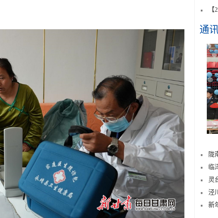
【
通
陇
临
灵
泾
新