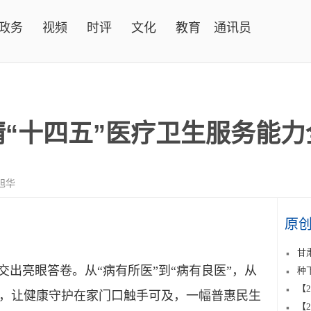
政务
视频
时评
文化
教育
通讯员
靖“十四五”医疗卫生服务能
旭华
原
甘
出亮眼答卷。从“病有所医”到“病有良医”，从
种
【
，让健康守护在家门口触手可及，一幅普惠民生
【