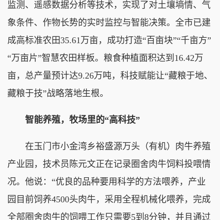
监测、遥感数据分析等技术，实现了对土壤墒情、气
象条件、作物长势的实时监控与智能决策。全市已建
成高标准农田35.61万亩，成功打造“百亩块”“千亩方”
“万亩片”智慧农田样板。粮食种植面积达到16.42万
亩，总产量预计达9.26万吨，科技赋能让“藏粮于地、
藏粮于技”战略落地生根。
智能养殖，牧场里的“高科技”
在玉门市小金湾乡裕盛源万头（有机）肉牛养殖
产业园，技术员陈元文正在记录圈舍肉牛饲料投喂情
况。他说：“优良的品种要用科学的方法喂养，产业
园目前饲养4500头肉牛，采用全程机械化喂养，完成
全部圈舍肉牛的饲喂工作只需要5到8分钟，并且通过