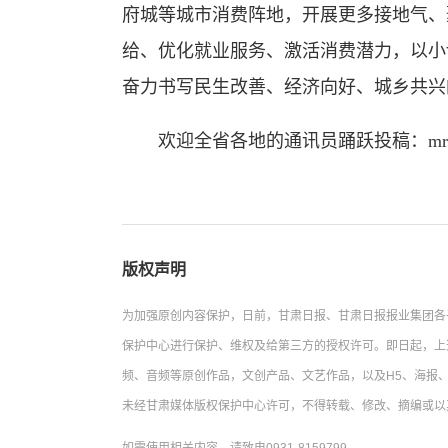
府城等城市消费阵地，开展更多接地气、
给、优化就业服务、激活消费潜力，以小
奋力书写民生改善、经济向好、城乡共兴
欢迎全省各地的通讯员踊跃投稿：mrgstx
版权声明
为加强原创内容保护，日前，甘肃日报、甘肃日报报业集团各
保护中心进行保护、维权及给第三方的授权许可。即日起，上
频、音频等原创作品，文创产品、文艺作品，以及H5、海报、
未经甘肃媒体版权保护中心许可，不得转载、修改、摘编或以
如需使用相关内容，请致电0931-8159799。