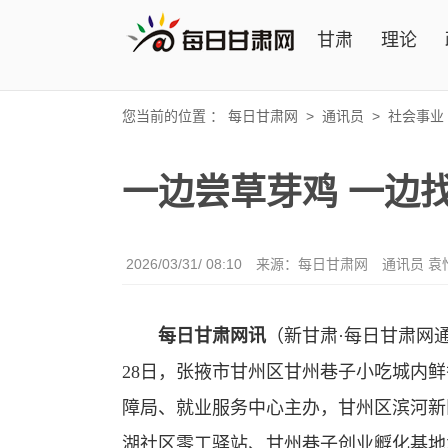
甘肃
理论
您当前的位置 ：
每日甘肃网
>
通讯员
>
社会事业
一边尝草芽鸡 一边
2026/03/31/ 08:10
来源：每日甘肃网
通讯员 袁
每日甘肃网讯
（
新甘肃·每日甘肃网
28日，张掖市甘州区甘州巷子小吃城内
障局、就业服务中心主办，甘州区滨河新
湖社区零工驿站、甘州巷子创业孵化基地