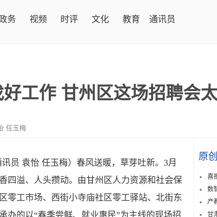
政务
视频
时评
文化
教育
通讯员
找好工作 甘州区这场招聘会
怡 任玉梅
原
通讯员
袁怡 任玉梅
）
春风送暖，草芽吐新。3月
喜
鲜香四溢、人头攒动。由甘州区人力资源和社会保
数
区零工市场、西街小寺庙社区零工驿站、北街东
产
承办的以“春季尝鲜、就业惠民”为主线的现场招
甘