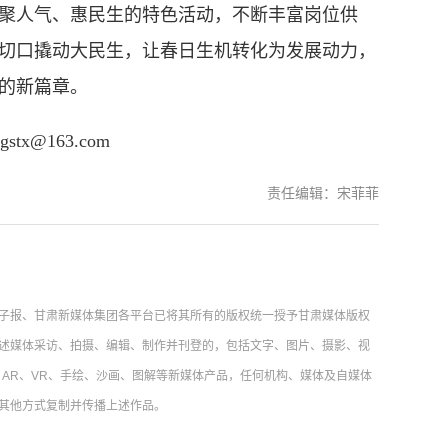
聚人气、惠民生的特色活动，不断丰富岗位供
切口撬动大民生，让春日生机转化为发展动力，
的新篇章。
@163.com
责任编辑：宋菲菲
子报、甘肃新媒体集团各平台已将其所有的版权统一授予甘肃媒体版权
述媒体采访、拍摄、编辑、制作并刊登的，包括文字、图片、摄影、视
AR、VR、手绘、沙画、图解等新媒体产品，任何机构、媒体及自媒体
其他方式复制并传播上述作品。