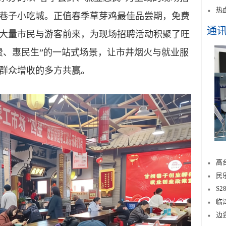
热
巷子小吃城。正值春季草芽鸡最佳品尝期，免费
通
大量市民与游客前来，为现场招聘活动积聚了旺
费、惠民生”的一站式场景，让市井烟火与就业服
群众增收的多方共赢。
高
民
S
临
边