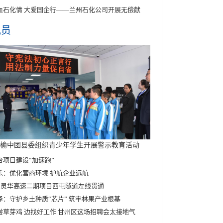
血石化情 大爱国企行——兰州石化公司开展无偿献
讯员
榆中团县委组织青少年学生开展警示教育活动
台项目建设“加速跑”
乐：优化营商环境 护航企业远航
28灵华高速二期项目西屯隧道左线贯通
泽：守护乡土种质“芯片” 筑牢林果产业根基
尝草芽鸡 边找好工作 甘州区这场招聘会太接地气