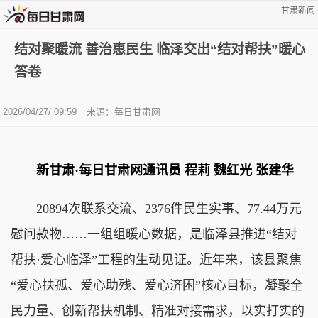
甘肃新闻
结对聚暖流 善治惠民生 临泽交出“结对帮扶”暖心
答卷
2026/04/27/ 09:59
来源：每日甘肃网
新甘肃·每日甘肃网通讯员
程莉 魏红光 张建华
20894次联系交流、2376件民生实事、77.44万元
慰问款物……一组组暖心数据，是临泽县推进“结对
帮扶·爱心临泽”工程的生动见证。近年来，该县聚焦
“爱心扶孤、爱心助残、爱心济困”核心目标，凝聚全
民力量、创新帮扶机制、精准对接需求，以实打实的