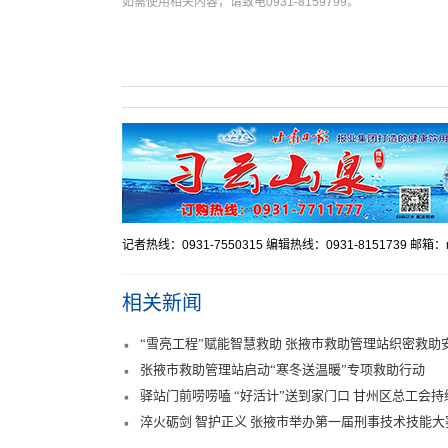
如需使用相关内容，请致电0931-8159799。
记者热线：0931-7550315 编辑热线：0931-8151739 邮箱：mr
相关新闻
“雪亮工程”赋能智慧救助 张掖市救助管理站织密救助
张掖市救助管理站启动“寒冬送温暖”专项救助行动
驿站门前唠唠嗑 “好活计”送到家门口 甘州区总工会
淬火砺剑 智护正义 张掖市举办第一届刑事技术技能大