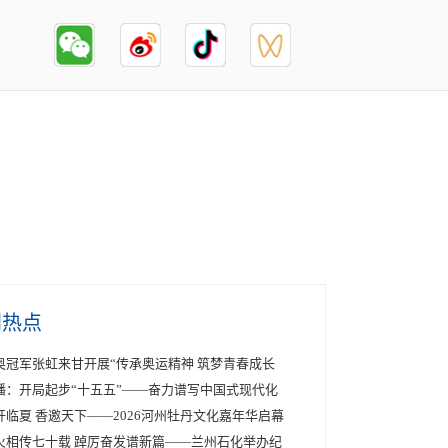
创热点
奥冠军张虹来甘开展“传承奥运精神 筑梦青春成长
播：开局起步“十五五”——奋力谱写中国式现代化
开临夏 香邀天下——2026河州牡丹文化嘉年华启幕
火相传七十载 踔厉奋发谱新篇——兰州石化举办纪