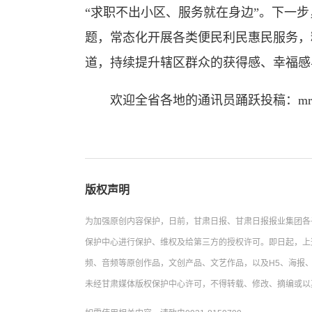
“求职不出小区、服务就在身边”。下一
题，常态化开展各类便民利民惠民服务，
道，持续提升辖区群众的获得感、幸福感
欢迎全省各地的通讯员踊跃投稿：mrgstx
版权声明
为加强原创内容保护，日前，甘肃日报、甘肃日报报业集团各
保护中心进行保护、维权及给第三方的授权许可。即日起，上
频、音频等原创作品，文创产品、文艺作品，以及H5、海报、
未经甘肃媒体版权保护中心许可，不得转载、修改、摘编或以