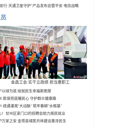
平安行·天通卫星守护”产品发布会暨平安·电信战略
讯员
金昌工会:实干立政绩 担当惠职工
宁以绿为底 绘就民生幸福新图景
州:医保兜底暖民心 守护群众健康路
中:疏通灌溉"大动脉" 筑牢春耕"水根基"
心！甘州区家门口的招聘会助力居民就业
护万家之安 金塔县域医共体建设惠泽民生