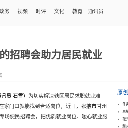
政务
视频
时评
文化
教育
通讯员
的招聘会助力居民就业
雪
原
通讯员
石雪
）
为切实解决辖区居民求职就业难
冬
民在家门口就能找到合适岗位，近日，
张掖市甘州
直
专场便民招聘会，把优质就业岗位、暖心就业服
花
薪