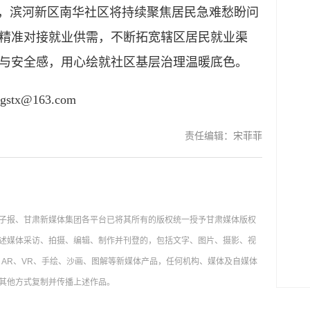
步，滨河新区南华社区将持续聚焦居民急难愁盼问
精准对接就业供需，不断拓宽辖区居民就业渠
与安全感，用心绘就社区基层治理温暖底色。
@163.com
责任编辑：宋菲菲
子报、甘肃新媒体集团各平台已将其所有的版权统一授予甘肃媒体版权
述媒体采访、拍摄、编辑、制作并刊登的，包括文字、图片、摄影、视
AR、VR、手绘、沙画、图解等新媒体产品，任何机构、媒体及自媒体
其他方式复制并传播上述作品。