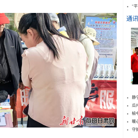
“
通
静
瓜
榆
暖
守