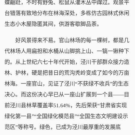
蝶翩跹，不时有野兔、松鼠从灌木丛中蹿过。观景平
台错落有致地分布在林海深处，多栋仿古园林式休闲
生态小木屋隐匿其间，供游客歇脚品茶。
好风景得来不易。官山林场的每一棵树，都是几
代林场人用扁担和水桶从山脚挑上山、一镐一锹种下
的。从上世纪六七十年代开始，泾川干部群众接力造
林、护林，硬是把昔日的荒沟秃岭变成了如今的万亩
林海。一座官山，见证了泾川“不获绿不收兵”的生态
决心。而这份决心早已从一座山扩展到一个县——目
前泾川县林草覆盖率51.64%，先后荣获“甘肃省实现
绿化第一县”“全国绿化模范县”“全国生态文明建设示
范区”等称号。绿色，已成为泾川最厚重的发展底