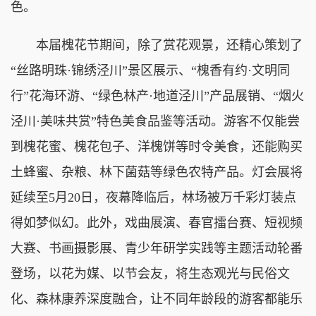
色。
本届槐花节期间，除了赏花观景，还精心策划了
“丝路明珠·锦绣泾川”景区展示、“槐香有约·文明同
行”花海环游、“绿色林产·地道泾川”产品展销、“烟火
泾川·美味共赏”特色美食品鉴等活动。游客不仅能尝
到槐花蜜、槐花包子、洋槐饼等时令美食，还能购买
土蜂蜜、杂粮、林下菌菇等绿色农特产品。灯会展将
延续至5月20日，夜幕降临后，林场被万千彩灯装点
得如梦似幻。此外，戏曲展演、春官擂台赛、短视频
大赛、书画摄影展、青少年研学实践等主题活动轮番
登场，以花为媒、以节会友，将生态观光与民俗文
化、森林康养深度融合，让不同年龄段的游客都能乐