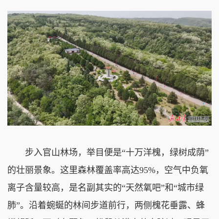
步入官山林场，举目便是“十万洋槐，绿树成荫”
的壮丽景象。这里森林覆盖率高达95%，空气中负氧
离子含量较高，是名副其实的“天然氧吧”和“城市绿
肺”。沿着蜿蜒的林间步道前行，两侧槐花垂露、蜂