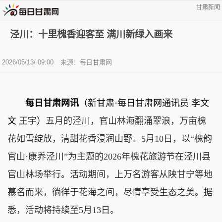
甘肃新闻
泾川：十里槐香迎客至 满川新绿入画来
2026/05/13/ 09:00
来源：每日甘肃网
每日甘肃网讯
（
新甘肃·每日甘肃网通讯员
李文
文 王宇）
五月的泾川，官山林海翻涌翠浪，万亩槐
花如雪绽放，清甜花香浸润山野。5月10日，以“槐韵
官山·康养泾川”为主题的2026年槐花旅游节在泾川县
官山林场举行。活动期间，上万名游客从陕甘宁等地
慕名而来，徜徉于花海之间，尽情享受生态之美。据
悉，活动将持续至5月13日。