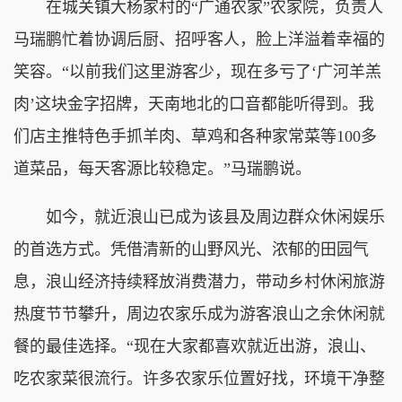
在城关镇大杨家村的“广通农家”农家院，负责人
马瑞鹏忙着协调后厨、招呼客人，脸上洋溢着幸福的
笑容。“以前我们这里游客少，现在多亏了‘广河羊羔
肉’这块金字招牌，天南地北的口音都能听得到。我
们店主推特色手抓羊肉、草鸡和各种家常菜等100多
道菜品，每天客源比较稳定。”马瑞鹏说。
如今，就近浪山已成为该县及周边群众休闲娱乐
的首选方式。凭借清新的山野风光、浓郁的田园气
息，浪山经济持续释放消费潜力，带动乡村休闲旅游
热度节节攀升，周边农家乐成为游客浪山之余休闲就
餐的最佳选择。“现在大家都喜欢就近出游，浪山、
吃农家菜很流行。许多农家乐位置好找，环境干净整