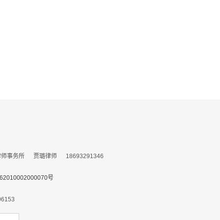
务所 贾璐律师 18693291346
010002000070号
153