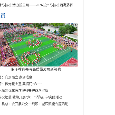
情马拉松 活力新兰州——2026兰州马拉松圆满落幕
讯员
临泽教育书写高质量发展新答卷
塔：向沙而立 点沙成金
靖：微光暖乡童 真情润“六一”
州精准优化医疗服务守护群众健康
秘火焰蓝 敦煌开展“六一”消防研学实践活动
中县总工会开展公交一线职工减压赋能专题活动