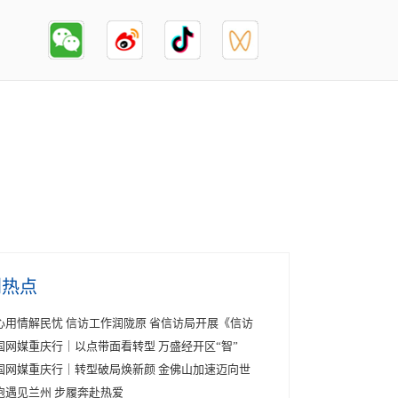
创热点
心用情解民忧 信访工作润陇原 省信访局开展《信访
国网媒重庆行｜以点带面看转型 万盛经开区“智”
国网媒重庆行｜转型破局焕新颜 金佛山加速迈向世
跑遇见兰州 步履奔赴热爱