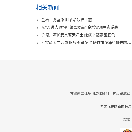
相关新闻
金塔：戈壁添新绿 治沙护生态
从“沙进人退”到“绿富双赢” 金塔实现生态逆袭
金塔：呵护碧水蓝天净土 绘就幸福家园底色
推窗蓝天白云 放眼绿树鲜花 金塔城市“颜值”越来越高
甘肃新媒体集团法律顾问：甘肃锐城律师
国家互联网新闻信息服
增值