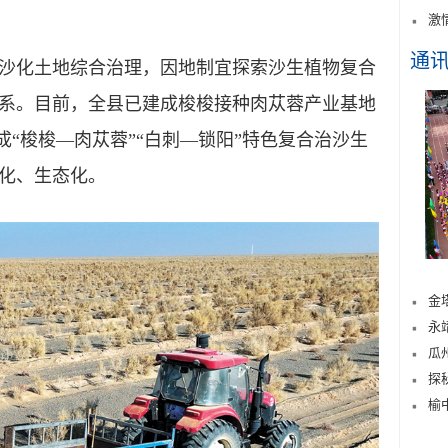
激
通
沙化土地综合治理，因地制宜探索沙生植物复合
系。目前，全县已建成梭梭接种肉苁蓉产业基地
形成“梭梭—肉苁蓉”“白刺—锁阳”特色复合治沙生
化、生态化。
金
永
瓜
探
榆