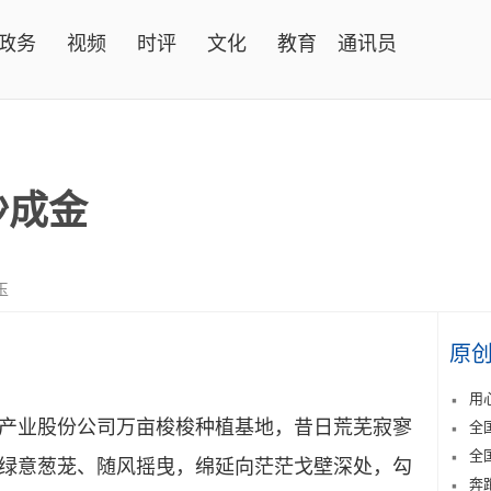
政务
视频
时评
文化
教育
通讯员
沙成金
玉
原
用
产业股份公司万亩梭梭种植基地，昔日荒芜寂寥
全
全
绿意葱茏、随风摇曳，绵延向茫茫戈壁深处，勾
奔