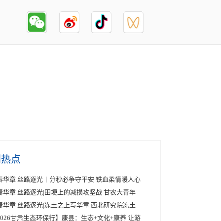
创热点
春华章 丝路逐光丨分秒必争守平安 铁血柔情暖人心
春华章 丝路逐光|田埂上的减损攻坚战 甘农大青年
春华章 丝路逐光|冻土之上写华章 西北研究院冻土
2026甘肃生态环保行】康县：生态+文化+康养 让游