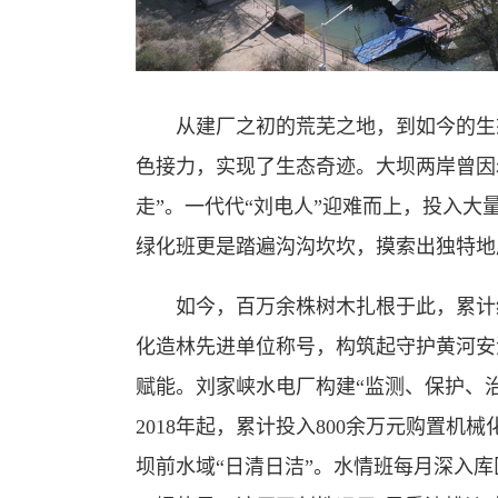
从建厂之初的荒芜之地，到如今的生态
色接力，实现了生态奇迹。大坝两岸曾因
走”。一代代“刘电人”迎难而上，投入
绿化班更是踏遍沟沟坎坎，摸索出独特地
如今，百万余株树木扎根于此，累计绿化
化造林先进单位称号，构筑起守护黄河安
赋能。刘家峡水电厂构建“监测、保护、
2018年起，累计投入800余万元购置机
坝前水域“日清日洁”。水情班每月深入