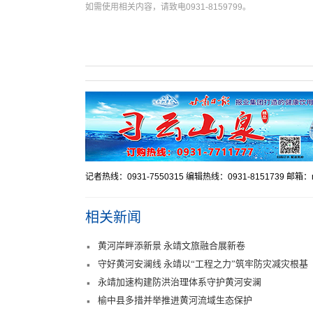
如需使用相关内容，请致电0931-8159799。
记者热线：0931-7550315 编辑热线：0931-8151739 邮箱：mr
相关新闻
黄河岸畔添新景 永靖文旅融合展新卷
守好黄河安澜线 永靖以“工程之力”筑牢防灾减灾根基
永靖加速构建防洪治理体系守护黄河安澜
榆中县多措并举推进黄河流域生态保护