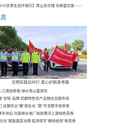
2026甘肃生态环保行】青山生珍馐 天麻富农家——
讯员
文明实践瓜州行 爱心护航高考路
上江南绘新卷 绿水青山富崇信
强"甘味"品牌 武都特色农产品销往全国市场
门:设施农业"棚"勃生长 "蔬"写戈壁丰收答卷
耕半世纪 刘家峡水电厂绘就黄河上游绿色答卷
家文化"赋能基层治理 临泽续写"枫桥经验"新答卷