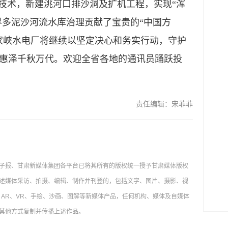
”技术，新建洮河口排沙洞及扩机工程，实现“浑
界多泥沙河流水库治理贡献了宝贵的“中国方
刘家峡水电厂将继续以坚定决心和务实行动，守护
惠泽千秋万代。欢迎全省各地的通讯员踊跃投
责任编辑：宋菲菲
子报、甘肃新媒体集团各平台已将其所有的版权统一授予甘肃媒体版权
述媒体采访、拍摄、编辑、制作并刊登的，包括文字、图片、摄影、视
AR、VR、手绘、沙画、图解等新媒体产品，任何机构、媒体及自媒体
其他方式复制并传播上述作品。