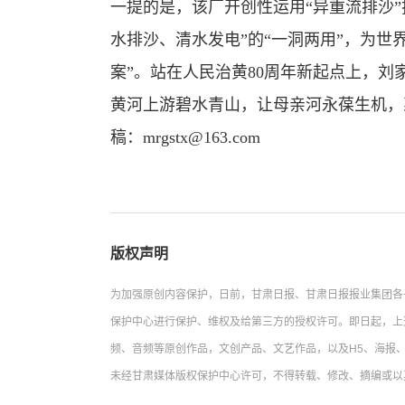
一提的是，该厂开创性运用“异重流排沙
水排沙、清水发电”的“一洞两用”，为世
案”。站在人民治黄80周年新起点上，
黄河上游碧水青山，让母亲河永葆生机，
稿：mrgstx@163.com
版权声明
为加强原创内容保护，日前，甘肃日报、甘肃日报报业集团各
保护中心进行保护、维权及给第三方的授权许可。即日起，上
频、音频等原创作品，文创产品、文艺作品，以及H5、海报、
未经甘肃媒体版权保护中心许可，不得转载、修改、摘编或以