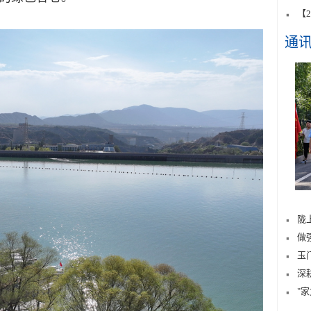
【
通
陇
做
玉
深
"