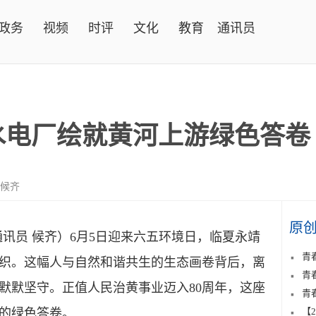
政务
视频
时评
文化
教育
通讯员
水电厂绘就黄河上游绿色答卷
 候齐
原
通讯员 候齐）6月5日迎来六五环境日，临夏永靖
青
织。这幅人与自然和谐共生的生态画卷背后，离
青
默默坚守。正值人民治黄事业迈入80周年，这座
青
的绿色答卷。
【