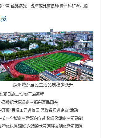
春华章 丝路逐光丨戈壁深处育良种 青年科研者扎根
讯员
瓜州城乡居民生活品质稳步跃升
信:夏日施工忙 实干启新程
小蚕桑织就康县乡村振兴富民画卷
中开展"劳模工匠进校园 思政名师进企业"活动
午节与全域乡村游双向奔赴 徽县激活乡村新动能
文塑旅以景润城 永靖绘就黄河畔文明旅游新图景