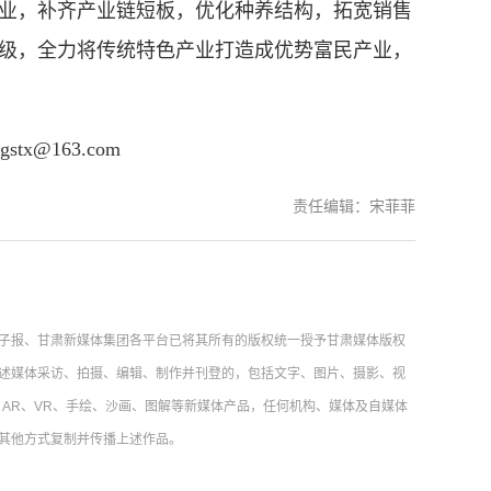
，补齐产业链短板，优化种养结构，拓宽销售
级，全力将传统特色产业打造成优势富民产业，
@163.com
责任编辑：宋菲菲
子报、甘肃新媒体集团各平台已将其所有的版权统一授予甘肃媒体版权
述媒体采访、拍摄、编辑、制作并刊登的，包括文字、图片、摄影、视
AR、VR、手绘、沙画、图解等新媒体产品，任何机构、媒体及自媒体
其他方式复制并传播上述作品。