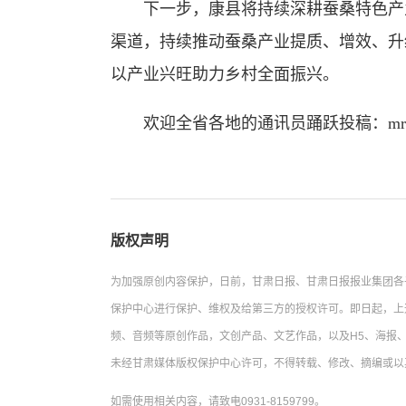
下一步，康县将持续深耕蚕桑特色产业
渠道，持续推动蚕桑产业提质、增效、升
以产业兴旺助力乡村全面振兴。
欢迎全省各地的通讯员踊跃投稿：mrgstx
版权声明
为加强原创内容保护，日前，甘肃日报、甘肃日报报业集团各
保护中心进行保护、维权及给第三方的授权许可。即日起，上
频、音频等原创作品，文创产品、文艺作品，以及H5、海报、
未经甘肃媒体版权保护中心许可，不得转载、修改、摘编或以
如需使用相关内容，请致电0931-8159799。