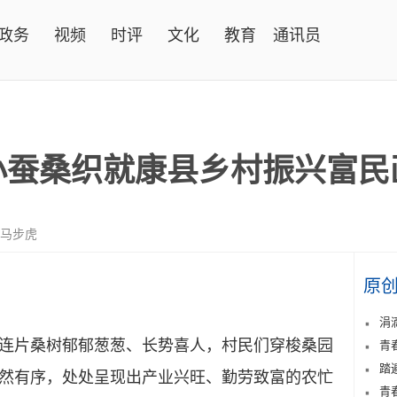
政务
视频
时评
文化
教育
通讯员
小蚕桑织就康县乡村振兴富民
 马步虎
原
涓
片桑树郁郁葱葱、长势喜人，村民们穿梭桑园
青
踏
然有序，处处呈现出产业兴旺、勤劳致富的农忙
青