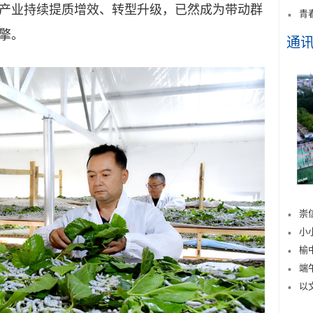
产业持续提质增效、转型升级，已然成为带动群
青
擎。
通
崇
小
榆
端
以