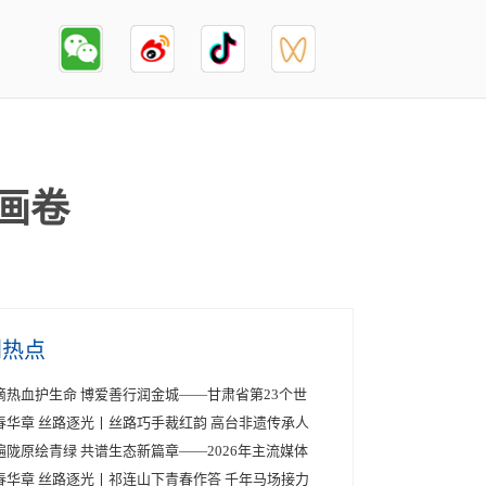
画卷
创热点
滴热血护生命 博爱善行润金城——甘肃省第23个世
春华章 丝路逐光丨丝路巧手裁红韵 高台非遗传承人
遍陇原绘青绿 共谱生态新篇章——2026年主流媒体
春华章 丝路逐光丨祁连山下青春作答 千年马场接力