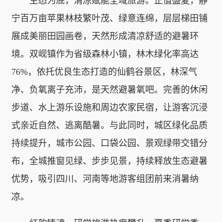
生态为底，清凉赋能全域旅游。正值盛夏，静
宁百万亩苹果林枝繁叶茂、绿意连绵，层层梯田铺
展成美丽田园画卷，天然形成清凉舒适的避暑环
境。双岘镇作为省级森林小镇，林木绿化率高达
76%，依托优良生态打造的仙鹤谷景区，林深气
净、负氧离子充沛，是天然避暑氧吧。完善的休闲
步道、水上游乐设施和周边农家民宿，让游客沉浸
式亲近自然、逃离酷暑。与此同时，城区绿化品质
持续提升，城市公园、口袋公园、景观绿带交错分
布，全城推窗见绿、步步见景，持续释放生态避暑
优势，吸引四川、河南等地游客组团前来消暑纳
凉。