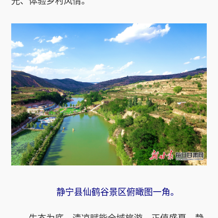
光、体验乡村风情。
静宁县仙鹤谷景区俯瞰图一角。