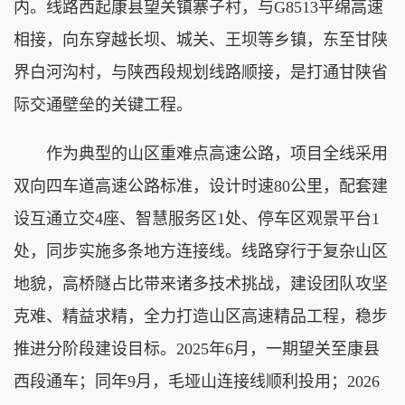
内。线路西起康县望关镇寨子村，与G8513平绵高速
相接，向东穿越长坝、城关、王坝等乡镇，东至甘陕
界白河沟村，与陕西段规划线路顺接，是打通甘陕省
际交通壁垒的关键工程。
作为典型的山区重难点高速公路，项目全线采用
双向四车道高速公路标准，设计时速80公里，配套建
设互通立交4座、智慧服务区1处、停车区观景平台1
处，同步实施多条地方连接线。线路穿行于复杂山区
地貌，高桥隧占比带来诸多技术挑战，建设团队攻坚
克难、精益求精，全力打造山区高速精品工程，稳步
推进分阶段建设目标。2025年6月，一期望关至康县
西段通车；同年9月，毛垭山连接线顺利投用；2026