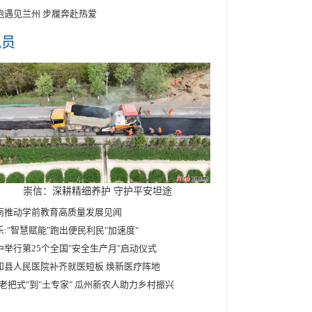
跑遇见兰州 步履奔赴热爱
讯员
崇信：深耕精细养护 守护平安坦途
南推动学前教育高质量发展见闻
乐:"智慧赋能"跑出便民利民"加速度"
中举行第25个全国"安全生产月"启动仪式
和县人民医院补齐就医短板 焕新医疗阵地
"老把式"到"土专家" 瓜州新农人助力乡村振兴