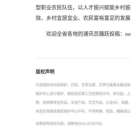
型职业农民队伍，以人才振兴赋能乡村振
效、乡村宜居宜业、农民富裕富足的发展
欢迎全省各地的通讯员踊跃投稿：mrgstx
版权声明
为加强原创内容保护，日前，甘肃日报、甘肃日报报业集团各
保护中心进行保护、维权及给第三方的授权许可。即日起，上
频、音频等原创作品，文创产品、文艺作品，以及H5、海报、
未经甘肃媒体版权保护中心许可，不得转载、修改、摘编或以
如需使用相关内容，请致电0931-8159799。