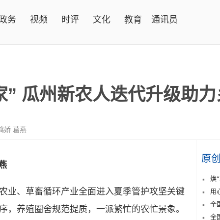
政务
视频
时评
文化
教育
通讯员
家” 瓜州新农人迭代升级助
鸿娇 葛燕
原
燕
焕
业、草畜循环产业全面进入夏季管护攻坚关键
用
全
序，养殖圈舍规范提质，一派繁忙的农忙景象。
全