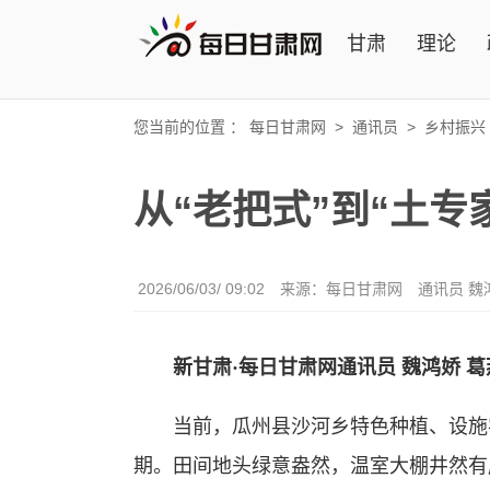
甘肃
理论
您当前的位置 ：
每日甘肃网
>
通讯员
>
乡村振兴
从“老把式”到“土专
2026/06/03/ 09:02
来源：每日甘肃网
通讯员 魏
新甘肃·每日甘肃网通讯员 魏鸿娇 葛
当前，瓜州县沙河乡特色种植、设施农
期。田间地头绿意盎然，温室大棚井然有