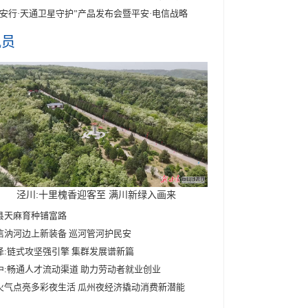
平安行·天通卫星守护”产品发布会暨平安·电信战略
讯员
泾川:十里槐香迎客至 满川新绿入画来
县天麻育种铺富路
信汭河边上新装备 巡河管河护民安
泽:链式攻坚强引擎 集群发展谱新篇
中:畅通人才流动渠道 助力劳动者就业创业
火气点亮多彩夜生活 瓜州夜经济撬动消费新潜能