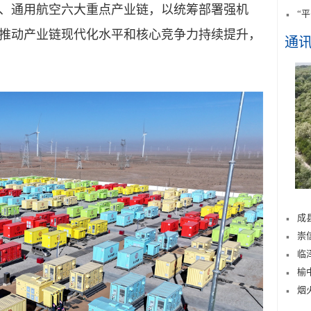
、通用航空六大重点产业链，以统筹部署强机
“
推动产业链现代化水平和核心竞争力持续提升，
通
成
崇
临
榆
烟