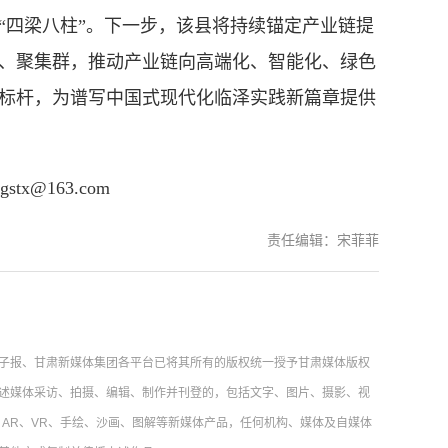
“四梁八柱”。下一步，该县将持续锚定产业链提
、聚集群，推动产业链向高端化、智能化、绿色
标杆，为谱写中国式现代化临泽实践新篇章提供
@163.com
责任编辑：宋菲菲
子报、甘肃新媒体集团各平台已将其所有的版权统一授予甘肃媒体版权
述媒体采访、拍摄、编辑、制作并刊登的，包括文字、图片、摄影、视
AR、VR、手绘、沙画、图解等新媒体产品，任何机构、媒体及自媒体