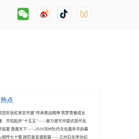
创热点
奥冠军张虹来甘开展“传承奥运精神 筑梦青春成长
播：开局起步“十五五”——奋力谱写中国式现代化
开临夏 香邀天下——2026河州牡丹文化嘉年华启幕
火相传七十载 踔厉奋发谱新篇——兰州石化举办纪