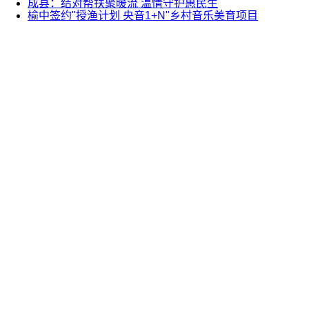
成县：结对帮扶聚暖流 温情守护惠民生
榆中签约"授渔计划 央音1+N"乡村音乐美育项目