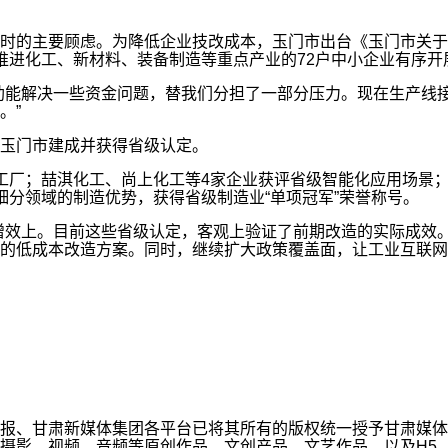
时的主要顾虑。为降低企业技改成本，玉门市出台《玉门市关于
推进化工、新材料、装备制造等重点产业的72户中小企业有序开
助能解决一些资金问题，替我们分担了一部分压力。现在生产线
。”
玉门市建成并获得省级认定。
工厂；喆淇化工、尚上化工等4家企业获评省级智能化应用场景；
细分领域的制造优势，获得省级制造业“单项冠军”荣誉称号。
增效上。目前这些省级认定，客观上验证了前期改造的实际成效。
的低成本改造方案。同时，继续扩大政策覆盖面，让工业互联网
报、甘肃新媒体集团各平台已将其所有的版权统一授予甘肃媒体
摄影、视频、音频等原创作品，文创产品、文艺作品，以及H5、