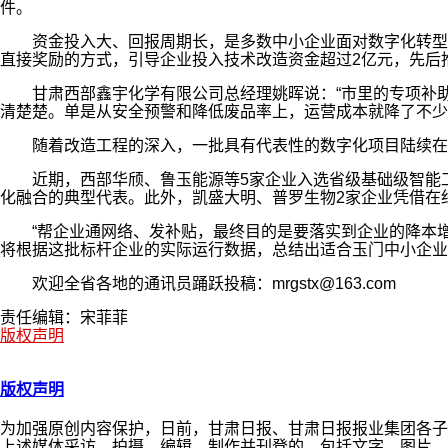
件。
资金投入大、回报周期长，是多数中小企业面对数字化转型
直接奖励的方式，引导企业投入技术改造资金超过2亿元，先后
甘肃西部鑫宇化学有限公司总经理姚晖说：“市里的专项补
清楚楚。单是从安全预警和降低废品率上，运营成本就降了不少
随着改造工程的深入，一批具有代表性的数字化项目陆续在
近期，西部华颀、鲁玉能源等5家企业入选省级基础级智能
化融合的典型代表。此外，凯盛大明、普罗生物2家企业凭借在
“帮企业通网络、发补贴，最终目的是要落实到企业的降本
将根据这批标杆企业的实际运行数据，总结出适合玉门中小企业
欢迎全省各地的通讯员踊跃投稿：mrgstx@163.com
责任编辑：宋菲菲
版权声明
版权声明
为加强原创内容保护，日前，甘肃日报、甘肃日报报业集团各子
上述媒体采访、拍摄、编辑、制作并刊登的，包括文字、图片、