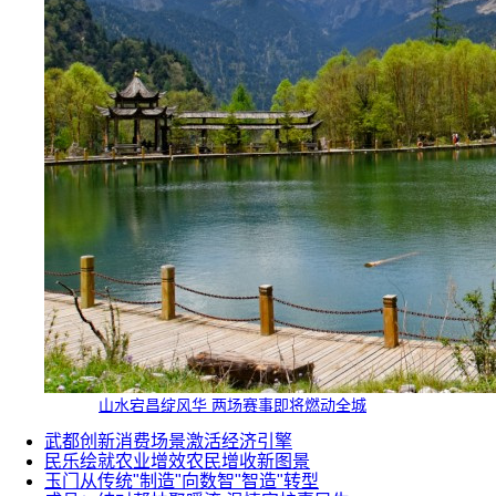
山水宕昌绽风华 两场赛事即将燃动全城
武都创新消费场景激活经济引擎
民乐绘就农业增效农民增收新图景
玉门从传统"制造"向数智"智造"转型