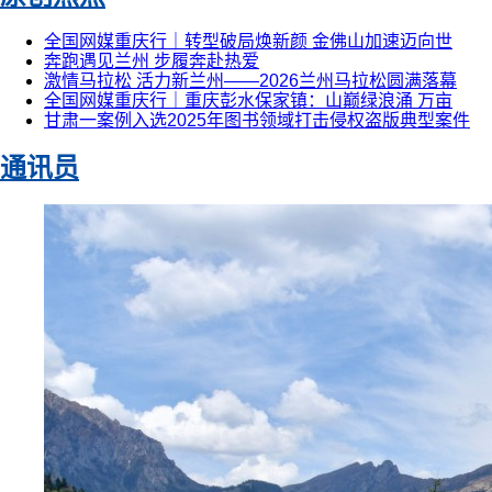
全国网媒重庆行｜转型破局焕新颜 金佛山加速迈向世
奔跑遇见兰州 步履奔赴热爱
激情马拉松 活力新兰州——2026兰州马拉松圆满落幕
全国网媒重庆行｜重庆彭水保家镇：山巅绿浪涌 万亩
甘肃一案例入选2025年图书领域打击侵权盗版典型案件
通讯员